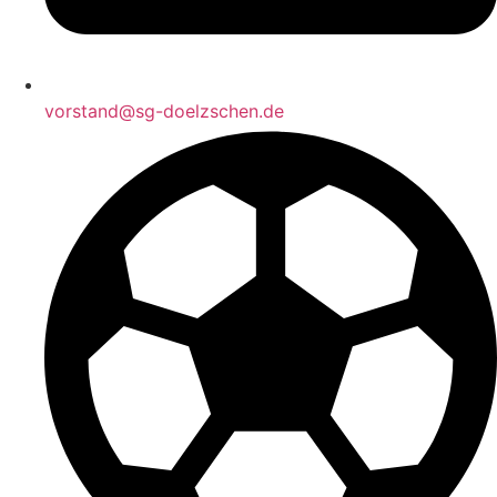
vorstand@sg-doelzschen.de